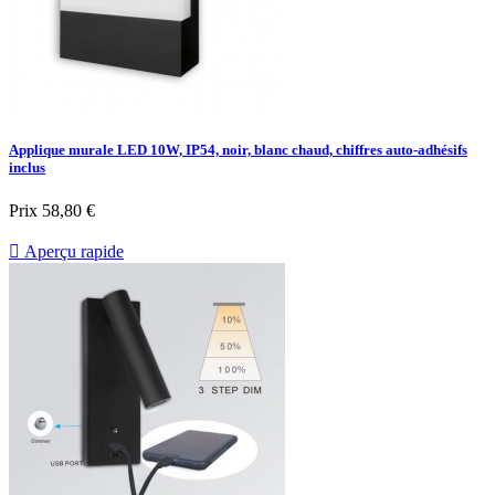
Applique murale LED 10W, IP54, noir, blanc chaud, chiffres auto-adhésifs
inclus
Prix
58,80 €

Aperçu rapide