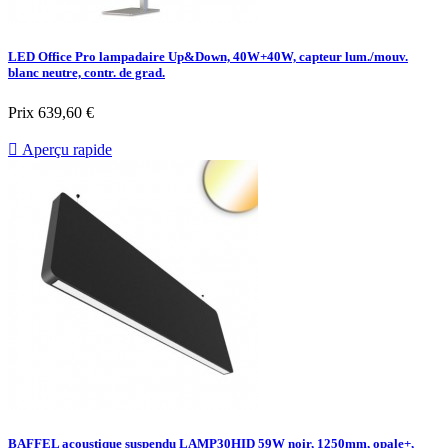
LED Office Pro lampadaire Up&Down, 40W+40W, capteur lum./mouv.
blanc neutre, contr. de grad.
Prix
639,60 €

Aperçu rapide
BAFFEL acoustique suspendu LAMP30HID 59W noir, 1250mm, opale+,