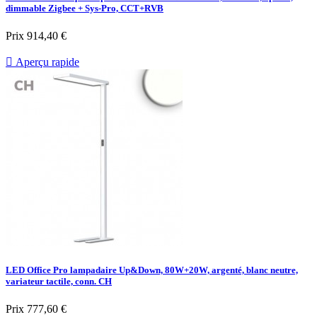
dimmable Zigbee + Sys-Pro, CCT+RVB
Prix
914,40 €

Aperçu rapide
LED Office Pro lampadaire Up&Down, 80W+20W, argenté, blanc neutre,
variateur tactile, conn. CH
Prix
777,60 €