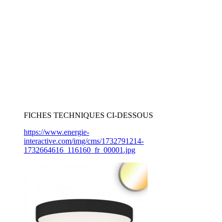
FICHES TECHNIQUES CI-DESSOUS
https://www.energie-
interactive.com/img/cms/1732791214-
1732664616_116160_fr_00001.jpg