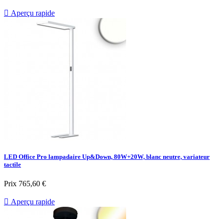

Aperçu rapide
LED Office Pro lampadaire Up&Down, 80W+20W, blanc neutre, variateur
tactile
Prix
765,60 €

Aperçu rapide