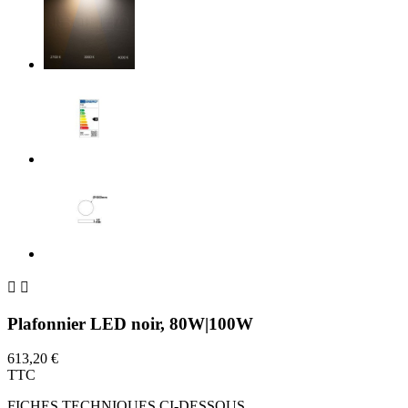


Plafonnier LED noir, 80W|100W
613,20 €
TTC
FICHES TECHNIQUES CI-DESSOUS