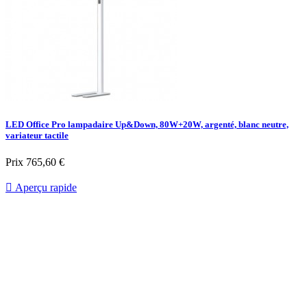
LED Office Pro lampadaire Up&Down, 80W+20W, argenté, blanc neutre,
variateur tactile
Prix
765,60 €

Aperçu rapide