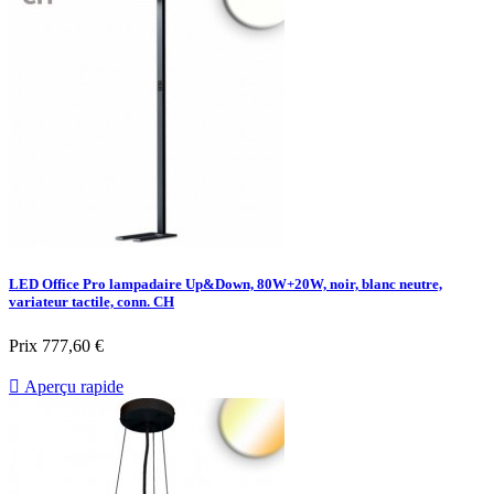
LED Office Pro lampadaire Up&Down, 80W+20W, noir, blanc neutre,
variateur tactile, conn. CH
Prix
777,60 €

Aperçu rapide