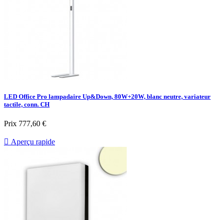
LED Office Pro lampadaire Up&Down, 80W+20W, blanc neutre, variateur
tactile, conn. CH
Prix
777,60 €

Aperçu rapide