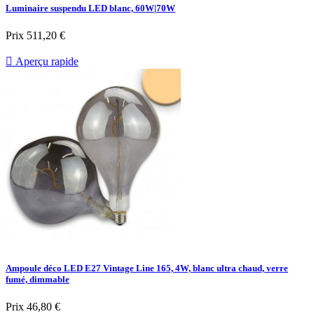
Luminaire suspendu LED blanc, 60W|70W
Prix
511,20 €

Aperçu rapide
Ampoule déco LED E27 Vintage Line 165, 4W, blanc ultra chaud, verre
fumé, dimmable
Prix
46,80 €