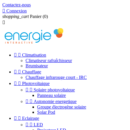
Contactez-nous

Connexion
shopping_cart
Panier
(0)



Climatisation
Climatiseur rafraîchisseur
Brumisateur


Chauffage
Chauffage infrarouge court - IRC


Photovoltaique


Solaire photovoltaique
Panneau solaire


Autonomie energetique
Groupe électrogène solaire
Solar Pod


Eclairage


LED