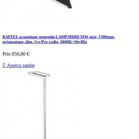
BAFFEL acoustique suspendu LAMP30HID 59W noir, 1500mm,
prismatique, dim. Sys-Pro radio, 4000K+SkyBlu
Prix
850,80 €

Aperçu rapide